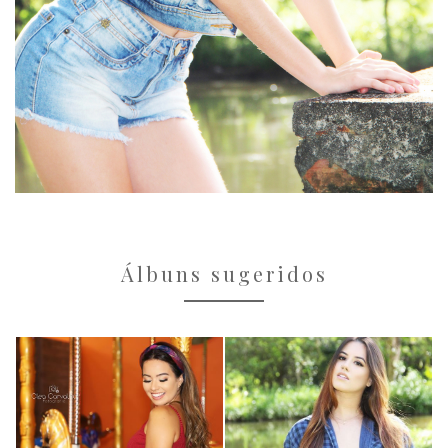
Álbuns sugeridos
Ensaios Femininos
Ensaios Femininos
Camila
Feminino 1
2337
2307